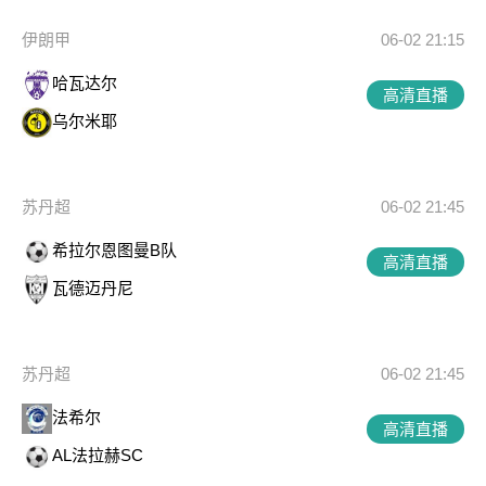
伊朗甲
06-02 21:15
哈瓦达尔
高清直播
乌尔米耶
苏丹超
06-02 21:45
希拉尔恩图曼B队
高清直播
瓦德迈丹尼
苏丹超
06-02 21:45
法希尔
高清直播
AL法拉赫SC