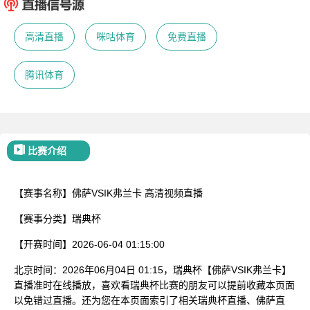
已结束
高清直播
咪咕体育
免费直播
腾讯体育
比赛介绍
【赛事名称】
佛萨VSIK弗兰卡
高清视频直播
【赛事分类】
瑞典杯
【开赛时间】
2026-06-04 01:15:00
北京时间：2026年06月04日 01:15，瑞典杯【佛萨VSIK弗兰卡】
直播准时在线播放，喜欢看瑞典杯比赛的朋友可以提前收藏本页面
以免错过直播。还为您在本页面索引了相关瑞典杯直播、佛萨直