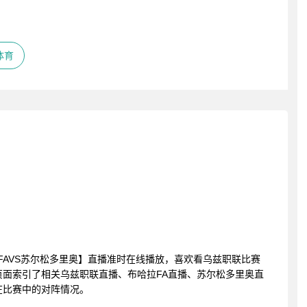
体育
布哈拉FAVS苏尔松多里奥】直播准时在线播放，喜欢看乌兹职联比赛
面索引了相关乌兹职联直播、布哈拉FA直播、苏尔松多里奥直
在比赛中的对阵情况。