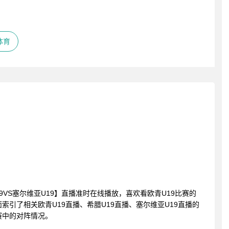
体育
腊U19VS塞尔维亚U19】直播准时在线播放，喜欢看欧青U19比赛的
引了相关欧青U19直播、希腊U19直播、塞尔维亚U19直播的
赛中的对阵情况。