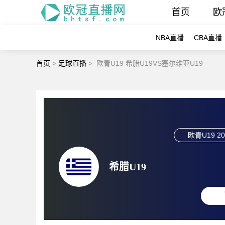
首页
欧
NBA直播
CBA直播
首页
>
足球直播
>
欧青U19 希腊U19VS塞尔维亚U19
欧青U19
20
希腊U19