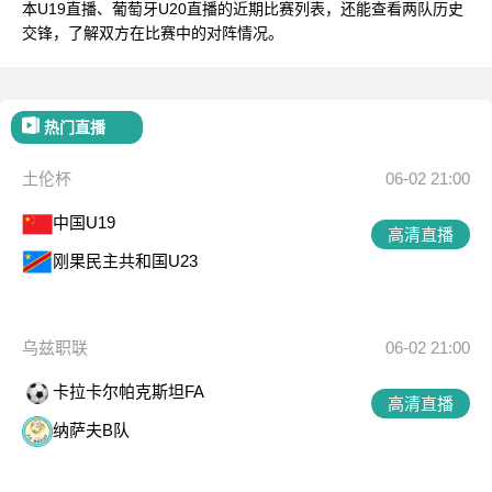
本U19直播、葡萄牙U20直播的近期比赛列表，还能查看两队历史
交锋，了解双方在比赛中的对阵情况。
热门直播
土伦杯
06-02 21:00
中国U19
高清直播
刚果民主共和国U23
乌兹职联
06-02 21:00
卡拉卡尔帕克斯坦FA
高清直播
纳萨夫B队