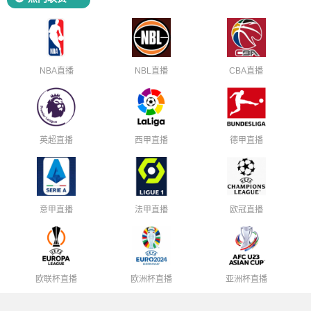
NBA直播
NBL直播
CBA直播
英超直播
西甲直播
德甲直播
意甲直播
法甲直播
欧冠直播
欧联杯直播
欧洲杯直播
亚洲杯直播