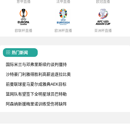
意甲直播
法甲直播
欧冠直播
欧联杯直播
欧洲杯直播
亚洲杯直播
热门新闻
国际米兰与邓弗里斯续约谈判僵持
沙特豪门利雅得胜利高薪追逐拉比奥
前曼联球星马夏尔成雅典AEK目标
篮网队有望签下全明星球员巴特勒
阿森纳新援梅里诺训练受伤将缺阵