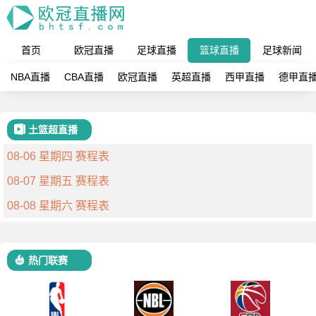
首页
欧冠直播
足球直播
篮球直播
足球新闻
NBA直播
CBA直播
欧冠直播
英超直播
西甲直播
德甲直
土篮超直播
08-06 星期四 赛程表
08-07 星期五 赛程表
08-08 星期六 赛程表
热门联赛