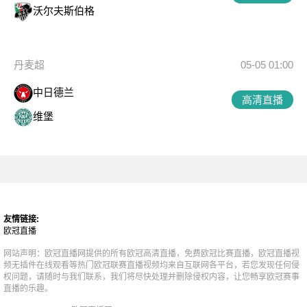
沃尔夫斯伯格
丹麦超
05-05 01:00
中日德兰
高清直播
维堡
友情链接:
欧冠直播
网站声明：欧冠直播网提供的所有欧冠高清直播，免费欧冠比赛直播，欧冠直播视
频无插件在线观看等热门欧冠联赛直播视频均来自互联网各平台，若您发现任何侵
权问题，请随时与我们联系，我们将尽快处理并删除侵权内容，让您畅享欧冠赛事
直播的乐趣。