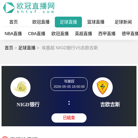
首页
欧冠直播
足球直播
篮球直播
足球新闻
NBA直播
CBA直播
欧冠直播
英超直播
西甲直播
德甲直
首页
>
足球直播
>
埃塞超 NIGD银行VS吉欧吉斯
埃塞超
2026-05-05 18:00:00
:
NIGD银行
吉欧