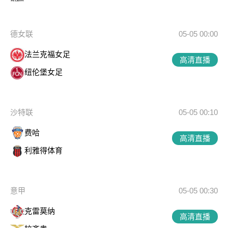
德女联
05-05 00:00
法兰克福女足
高清直播
纽伦堡女足
沙特联
05-05 00:10
费哈
高清直播
利雅得体育
意甲
05-05 00:30
克雷莫纳
高清直播