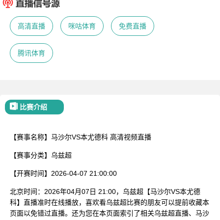
已结束
高清直播
咪咕体育
免费直播
腾讯体育
比赛介绍
【赛事名称】
马沙尔VS本尤德科
高清视频直播
【赛事分类】
乌兹超
【开赛时间】
2026-04-07 21:00:00
北京时间：2026年04月07日 21:00，乌兹超【马沙尔VS本尤德
科】直播准时在线播放，喜欢看乌兹超比赛的朋友可以提前收藏本
页面以免错过直播。还为您在本页面索引了相关乌兹超直播、马沙