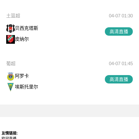
土篮超
04-07 01:30
贝西克塔斯
高清直播
皮纳尔
葡超
04-07 01:45
阿罗卡
高清直播
埃斯托里尔
友情链接:
欧冠直播