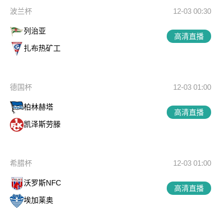
波兰杯
12-03 00:30
列治亚
高清直播
扎布热矿工
德国杯
12-03 01:00
柏林赫塔
高清直播
凯泽斯劳滕
希腊杯
12-03 01:00
沃罗斯NFC
高清直播
埃加莱奥