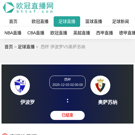
首页
欧冠直播
足球直播
篮球直播
足球新闻
NBA直播
CBA直播
欧冠直播
英超直播
西甲直播
德甲直
首页
>
足球直播
>
西杯 伊波罗VS奥萨苏纳
西杯
2025-12-03 02:00:00
:
伊波罗
奥萨