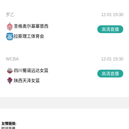
罗乙
12-01 19:30
圣格奥尔基塞普西
高清直播
拉斯理工体育会
WCBA
12-01 19:30
四川蜀道远达女篮
高清直播
陕西天泽女篮
友情链接:
欧冠直播