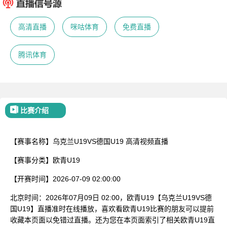
已结束
高清直播
咪咕体育
免费直播
腾讯体育
比赛介绍
【赛事名称】
乌克兰U19VS德国U19
高清视频直播
【赛事分类】
欧青U19
【开赛时间】
2026-07-09 02:00:00
北京时间：2026年07月09日 02:00，欧青U19【乌克兰U19VS德
国U19】直播准时在线播放，喜欢看欧青U19比赛的朋友可以提前
收藏本页面以免错过直播。还为您在本页面索引了相关欧青U19直