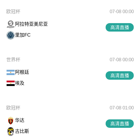
欧冠杯
07-08 00:00
阿拉特亚美尼亚
高清直播
里加FC
世界杯
07-08 00:00
阿根廷
高清直播
埃及
欧冠杯
07-08 01:00
华达
高清直播
古比斯