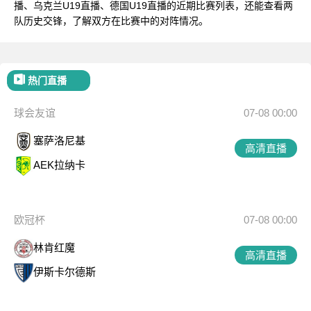
播、乌克兰U19直播、德国U19直播的近期比赛列表，还能查看两
队历史交锋，了解双方在比赛中的对阵情况。
热门直播
球会友谊
07-08 00:00
塞萨洛尼基
高清直播
AEK拉纳卡
欧冠杯
07-08 00:00
林肯红魔
高清直播
伊斯卡尔德斯