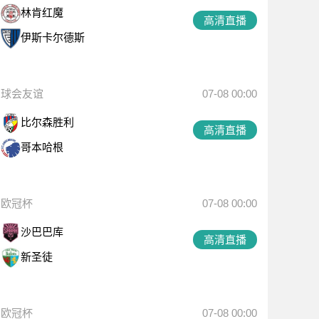
林肯红魔
高清直播
伊斯卡尔德斯
球会友谊
07-08 00:00
比尔森胜利
高清直播
哥本哈根
欧冠杯
07-08 00:00
沙巴巴库
高清直播
新圣徒
欧冠杯
07-08 00:00