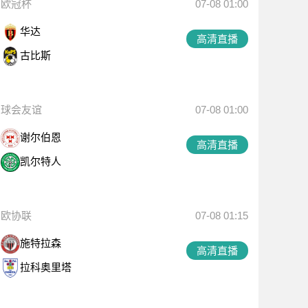
欧冠杯
07-08 01:00
华达
高清直播
古比斯
球会友谊
07-08 01:00
谢尔伯恩
高清直播
凯尔特人
欧协联
07-08 01:15
施特拉森
高清直播
拉科奥里塔