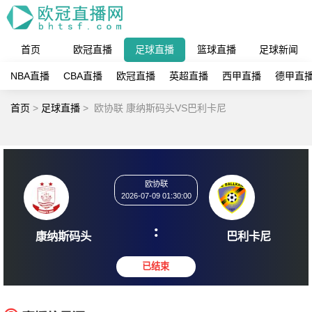
首页
欧冠直播
足球直播
篮球直播
足球新闻
NBA直播
CBA直播
欧冠直播
英超直播
西甲直播
德甲直
首页
>
足球直播
>
欧协联 康纳斯码头VS巴利卡尼
欧协联
2026-07-09 01:30:00
:
康纳斯码头
巴利