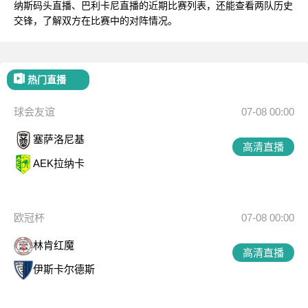
纳斯码头直播、巴利卡尼直播的近期比赛列表，还能查看两队历史
交锋，了解双方在比赛中的对阵情况。
热门直播
球会友谊
07-08 00:00
塞萨洛尼基
高清直播
AEK拉纳卡
欧冠杯
07-08 00:00
林肯红魔
高清直播
伊斯卡尔德斯