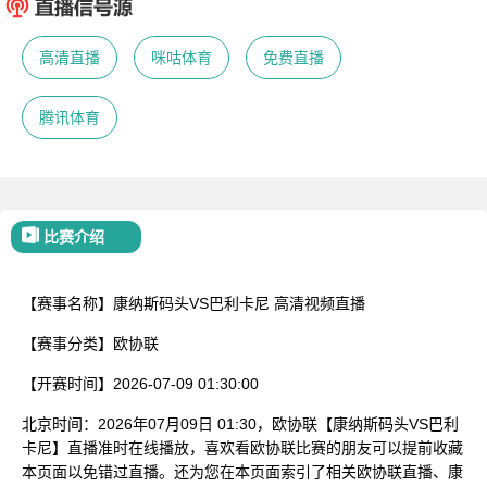
已结束
高清直播
咪咕体育
免费直播
腾讯体育
比赛介绍
【赛事名称】
康纳斯码头VS巴利卡尼
高清视频直播
【赛事分类】
欧协联
【开赛时间】
2026-07-09 01:30:00
北京时间：2026年07月09日 01:30，欧协联【康纳斯码头VS巴利
卡尼】直播准时在线播放，喜欢看欧协联比赛的朋友可以提前收藏
本页面以免错过直播。还为您在本页面索引了相关欧协联直播、康