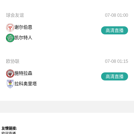
球会友谊
07-08 01:00
谢尔伯恩
高清直播
凯尔特人
欧协联
07-08 01:15
施特拉森
高清直播
拉科奥里塔
友情链接:
欧冠直播