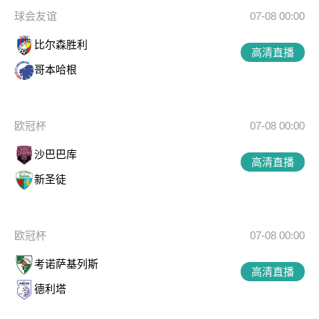
球会友谊
07-08 00:00
比尔森胜利
高清直播
哥本哈根
欧冠杯
07-08 00:00
沙巴巴库
高清直播
新圣徒
欧冠杯
07-08 00:00
考诺萨基列斯
高清直播
德利塔