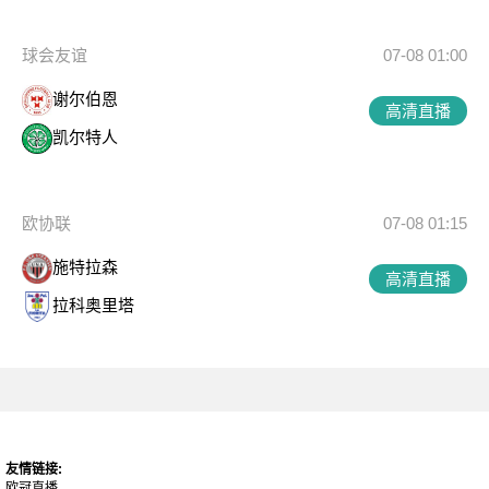
球会友谊
07-08 01:00
谢尔伯恩
高清直播
凯尔特人
欧协联
07-08 01:15
施特拉森
高清直播
拉科奥里塔
友情链接:
欧冠直播