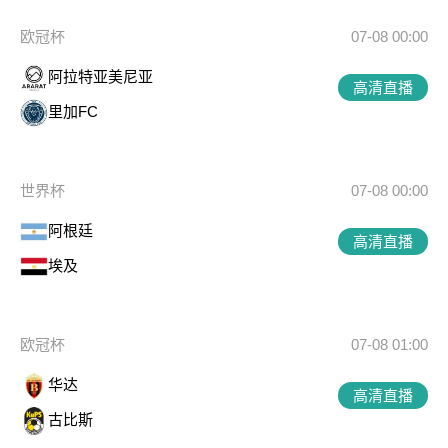
欧冠杯
07-08 00:00
阿拉特亚美尼亚
高清直播
里加FC
世界杯
07-08 00:00
阿根廷
高清直播
埃及
欧冠杯
07-08 01:00
华达
高清直播
古比斯