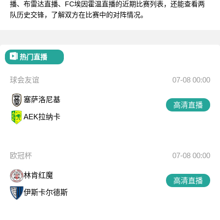
播、布雷达直播、FC埃因霍温直播的近期比赛列表，还能查看两
队历史交锋，了解双方在比赛中的对阵情况。
热门直播
球会友谊
07-08 00:00
塞萨洛尼基
高清直播
AEK拉纳卡
欧冠杯
07-08 00:00
林肯红魔
高清直播
伊斯卡尔德斯