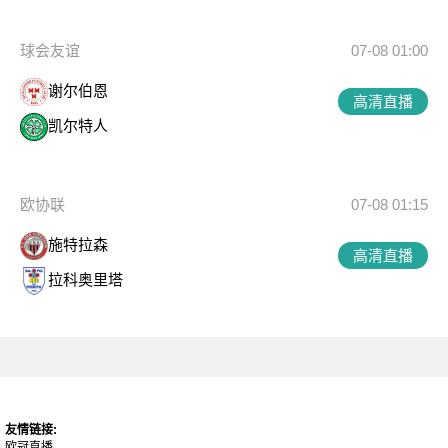
球会友谊
07-08 01:00
谢尔伯恩
高清直播
凯尔特人
欧协联
07-08 01:15
施特拉森
高清直播
拉科奥里塔
友情链接:
欧冠直播