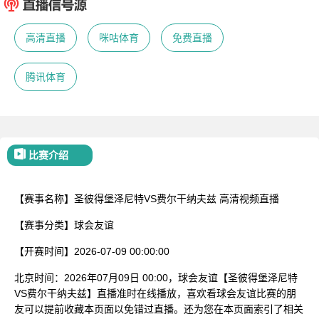
已结束
高清直播
咪咕体育
免费直播
腾讯体育
比赛介绍
【赛事名称】
圣彼得堡泽尼特VS费尔干纳夫兹
高清视频直播
【赛事分类】
球会友谊
【开赛时间】
2026-07-09 00:00:00
北京时间：2026年07月09日 00:00，球会友谊【圣彼得堡泽尼特
VS费尔干纳夫兹】直播准时在线播放，喜欢看球会友谊比赛的朋
友可以提前收藏本页面以免错过直播。还为您在本页面索引了相关