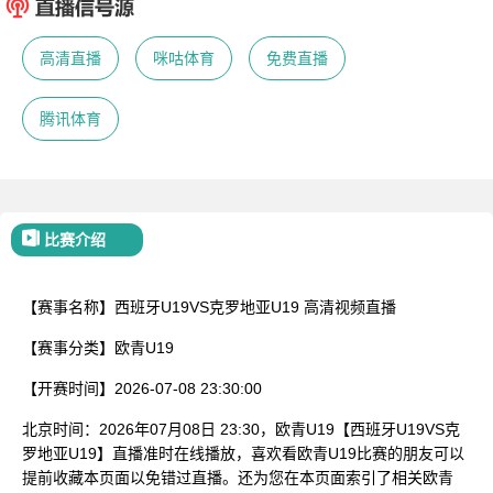
已结束
高清直播
咪咕体育
免费直播
腾讯体育
比赛介绍
【赛事名称】
西班牙U19VS克罗地亚U19
高清视频直播
【赛事分类】
欧青U19
【开赛时间】
2026-07-08 23:30:00
北京时间：2026年07月08日 23:30，欧青U19【西班牙U19VS克
罗地亚U19】直播准时在线播放，喜欢看欧青U19比赛的朋友可以
提前收藏本页面以免错过直播。还为您在本页面索引了相关欧青