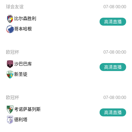
球会友谊
07-08 00:00
比尔森胜利
高清直播
哥本哈根
欧冠杯
07-08 00:00
沙巴巴库
高清直播
新圣徒
欧冠杯
07-08 00:00
考诺萨基列斯
高清直播
德利塔