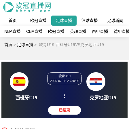
首页
欧冠直播
足球直播
篮球直播
足球新闻
NBA直播
CBA直播
欧冠直播
英超直播
西甲直播
德甲直
首页
>
足球直播
>
欧青U19 西班牙U19VS克罗地亚U19
欧青U19
2026-07-08 23:30:00
:
西班牙U19
克罗地亚