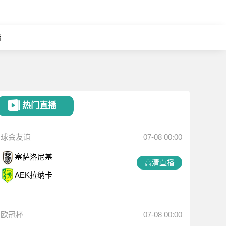
播
热门直播
球会友谊
07-08 00:00
塞萨洛尼基
高清直播
AEK拉纳卡
欧冠杯
07-08 00:00