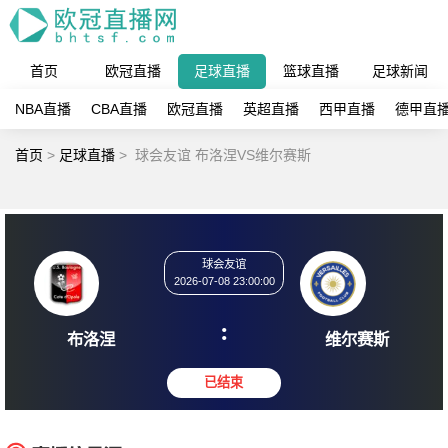
首页
欧冠直播
足球直播
篮球直播
足球新闻
NBA直播
CBA直播
欧冠直播
英超直播
西甲直播
德甲直
首页
>
足球直播
>
球会友谊 布洛涅VS维尔赛斯
球会友谊
2026-07-08 23:00:00
:
布洛涅
维尔