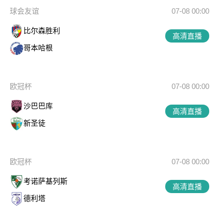
球会友谊
07-08 00:00
比尔森胜利
高清直播
哥本哈根
欧冠杯
07-08 00:00
沙巴巴库
高清直播
新圣徒
欧冠杯
07-08 00:00
考诺萨基列斯
高清直播
德利塔