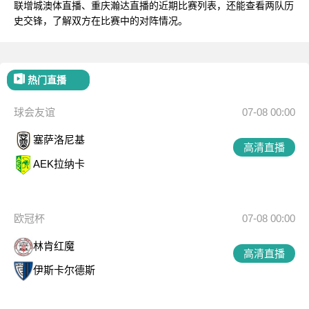
联增城澳体直播、重庆瀚达直播的近期比赛列表，还能查看两队历
史交锋，了解双方在比赛中的对阵情况。
热门直播
球会友谊
07-08 00:00
塞萨洛尼基
高清直播
AEK拉纳卡
欧冠杯
07-08 00:00
林肯红魔
高清直播
伊斯卡尔德斯