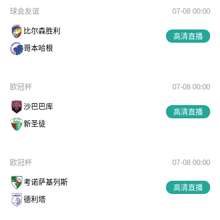
球会友谊
07-08 00:00
比尔森胜利
高清直播
哥本哈根
欧冠杯
07-08 00:00
沙巴巴库
高清直播
新圣徒
欧冠杯
07-08 00:00
考诺萨基列斯
高清直播
德利塔