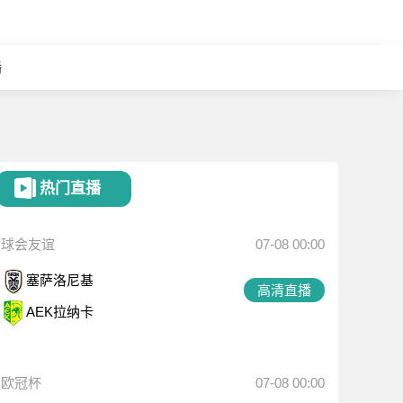
播
热门直播
球会友谊
07-08 00:00
塞萨洛尼基
高清直播
AEK拉纳卡
欧冠杯
07-08 00:00