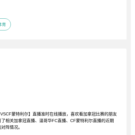
体育
哥华FCVSCF蒙特利尔】直播准时在线播放，喜欢看加拿冠比赛的朋友
了相关加拿冠直播、温哥华FC直播、CF蒙特利尔直播的近期
的对阵情况。