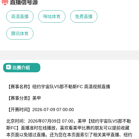
已结束
高清直播
咪咕体育
免费直播
腾讯体育
比赛介绍
【赛事名称】
纽约宇宙队VS那不勒斯FC
高清视频直播
【赛事分类】
美甲
【开赛时间】
2026-07-09 07:00:00
北京时间：2026年07月09日 07:00，美甲【纽约宇宙队VS那不勒
斯FC】直播准时在线播放，喜欢看美甲比赛的朋友可以提前收藏
本页面以免错过直播。还为您在本页面索引了相关美甲直播、纽约