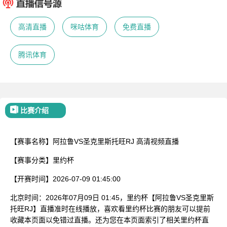
已结束
高清直播
咪咕体育
免费直播
腾讯体育
比赛介绍
【赛事名称】
阿拉鲁VS圣克里斯托旺RJ
高清视频直播
【赛事分类】
里约杯
【开赛时间】
2026-07-09 01:45:00
北京时间：2026年07月09日 01:45，里约杯【阿拉鲁VS圣克里斯
托旺RJ】直播准时在线播放，喜欢看里约杯比赛的朋友可以提前
收藏本页面以免错过直播。还为您在本页面索引了相关里约杯直