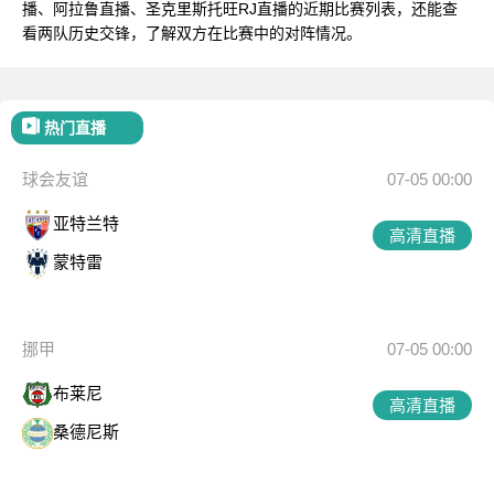
播、阿拉鲁直播、圣克里斯托旺RJ直播的近期比赛列表，还能查
看两队历史交锋，了解双方在比赛中的对阵情况。
热门直播
球会友谊
07-05 00:00
亚特兰特
高清直播
蒙特雷
挪甲
07-05 00:00
布莱尼
高清直播
桑德尼斯