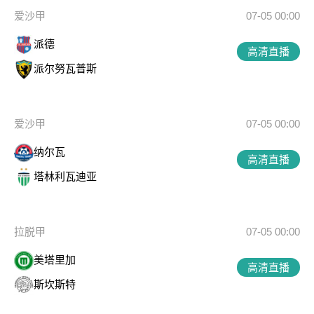
爱沙甲
07-05 00:00
派德
高清直播
派尔努瓦普斯
爱沙甲
07-05 00:00
纳尔瓦
高清直播
塔林利瓦迪亚
拉脱甲
07-05 00:00
美塔里加
高清直播
斯坎斯特