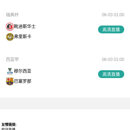
瑞典杯
06-03 01:00
靴迪斯华士
高清直播
弗里斯卡
西篮甲
06-03 01:00
穆尔西亚
高清直播
巴塞罗那
友情链接:
欧冠直播