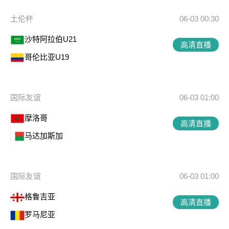
土伦杯
06-03 00:30
沙特阿拉伯U21
高清直播
哥伦比亚U19
国际友谊
06-03 01:00
摩洛哥
高清直播
马达加斯加
国际友谊
06-03 01:00
格鲁吉亚
高清直播
罗马尼亚