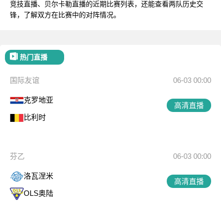
竞技直播、贝尔卡勒直播的近期比赛列表，还能查看两队历史交
锋，了解双方在比赛中的对阵情况。
热门直播
国际友谊
06-03 00:00
克罗地亚
高清直播
比利时
芬乙
06-03 00:00
洛瓦涅米
高清直播
OLS奥陆