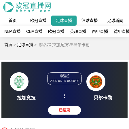
首页
欧冠直播
足球直播
篮球直播
足球新闻
NBA直播
CBA直播
欧冠直播
英超直播
西甲直播
德甲直
首页
>
足球直播
>
摩洛超 拉加竞技VS贝尔卡勒
摩洛超
2026-06-04 04:00:00
:
拉加竞技
贝尔