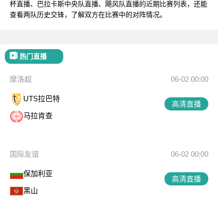
杯直播、巴拉卡斯中央队直播、飓风队直播的近期比赛列表，还能
查看两队历史交锋，了解双方在比赛中的对阵情况。
热门直播
摩洛超
06-02 00:00
UTS拉巴特
高清直播
马拉肯查
国际友谊
06-02 00:00
保加利亚
高清直播
黑山