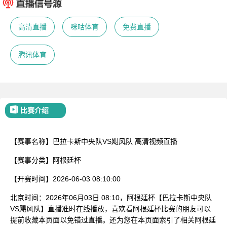
已结束
高清直播
咪咕体育
免费直播
腾讯体育
比赛介绍
【赛事名称】
巴拉卡斯中央队VS飓风队
高清视频直播
【赛事分类】
阿根廷杯
【开赛时间】
2026-06-03 08:10:00
北京时间：2026年06月03日 08:10，阿根廷杯【巴拉卡斯中央队
VS飓风队】直播准时在线播放，喜欢看阿根廷杯比赛的朋友可以
提前收藏本页面以免错过直播。还为您在本页面索引了相关阿根廷