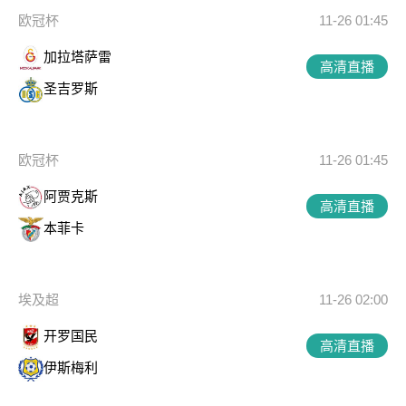
欧冠杯
11-26 01:45
加拉塔萨雷
高清直播
圣吉罗斯
欧冠杯
11-26 01:45
阿贾克斯
高清直播
本菲卡
埃及超
11-26 02:00
开罗国民
高清直播
伊斯梅利