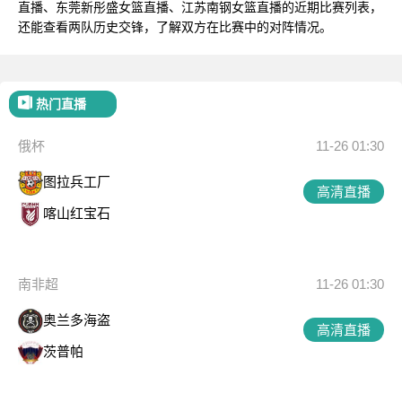
直播、东莞新彤盛女篮直播、江苏南钢女篮直播的近期比赛列表，
还能查看两队历史交锋，了解双方在比赛中的对阵情况。
热门直播
俄杯
11-26 01:30
图拉兵工厂
高清直播
喀山红宝石
南非超
11-26 01:30
奥兰多海盗
高清直播
茨普帕