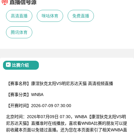
已结束
高清直播
咪咕体育
免费直播
腾讯体育
比赛介绍
【赛事名称】
康涅狄克太阳VS明尼苏达天猫
高清视频直播
【赛事分类】
WNBA
【开赛时间】
2026-07-09 07:30:00
北京时间：2026年07月09日 07:30，WNBA【康涅狄克太阳VS明
尼苏达天猫】直播准时在线播放，喜欢看WNBA比赛的朋友可以提
前收藏本页面以免错过直播。还为您在本页面索引了相关WNBA直