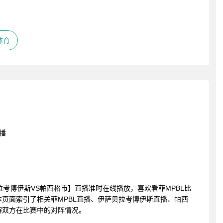
体育
播
伊萨贝拉考博伊斯VS帕西格市】直播准时在线播放，喜欢看菲MPBL比
页面索引了相关菲MPBL直播、伊萨贝拉考博伊斯直播、帕西
解双方在比赛中的对阵情况。